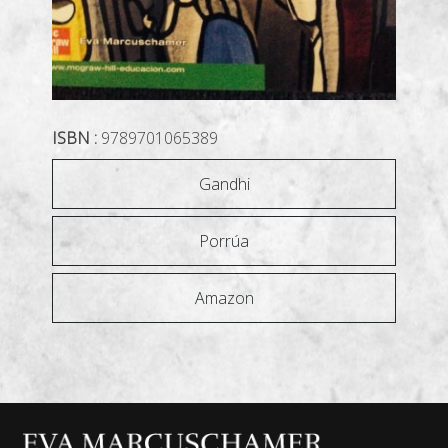
ISBN :
9789701065389
Gandhi
Porrúa
Amazon