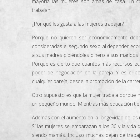
mayoría las mujeres son amas de casa. En c
trabajan.
¿Por qué les gusta a las mujeres trabajar?
Porque no quieren ser económicamente depen
consideradas el segundo sexo al depender eco
a sus madres pidiéndoles dinero a sus maridos 
Porque es cierto que cuantos más recursos ec
poder de negociación en la pareja. Y es el 
cualquier pareja, desde la promoción de la carrer
Otro supuesto es que la mujer trabaja porque n
un pequeño mundo. Mientras más educación tien
Además con el aumento en la longevidad de las mu
Si las mujeres se embarazan a los 30 y la vida 
siendo mamás. Incluso muchas dejan de trabaj