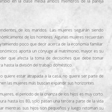
ambio en la clase media ambos miembros de la pareja
dientes de los maridos. Las mujeres seguirán siendo
nómicamente de los hombres. Algunas mujeres recuerdan
y teniendo poco que decir acerca de la economía familiar.
onómicos aporta un cónyuge al matrimonio, mayor es su
poder que afecta la toma de decisiones que debe tomar
a hasta la división del trabajo doméstico.
o quiere estar atrapada a la casa, no quiere ser parte de
en las mujeres más buscan expandir sus horizontes.
jeres, el periodo de la crianza de los hijos es muy corto.
dura hasta los 80, solo pasan una tercera parte de la vida
ar mientras sus hijos son pequeños y luego retoman su