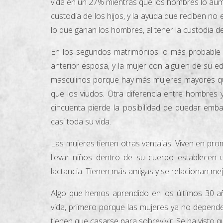
vida en un 27% mientras que los hombres lo au
custodia de los hijos, y la ayuda que reciben n
lo que ganan los hombres, al tener la custodia de
En los segundos matrimonios lo más probable 
anterior esposa, y la mujer con alguien de su
masculinos porque hay más mujeres mayores q
que los viudos. Otra diferencia entre hombres
cincuenta pierde la posibilidad de quedar emb
casi toda su vida.
Las mujeres tienen otras ventajas. Viven en p
llevar niños dentro de su cuerpo establecen 
lactancia. Tienen más amigas y se relacionan me
Algo que hemos aprendido en los últimos 30 añ
vida, primero porque las mujeres ya no depend
tienen que casarse para sobrevivir. Se ha visto