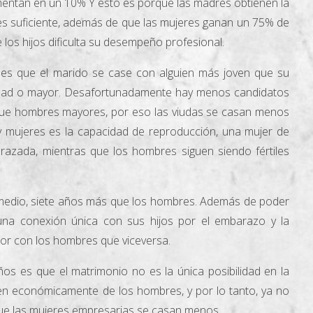
mentan en un 10% Y esto es porque las madres obtienen la
o es suficiente, además de que las mujeres ganan un 75% de
 los hijos dificulta su desempeño profesional.
es que el marido se case con alguien más joven que su
 edad o mayor. Desafortunadamente hay menos candidatos
ue hombres mayores, por eso las viudas se casan menos
 y mujeres es la capacidad de reproducción, una mujer de
arazada, mientras que los hombres siguen siendo fértiles
romedio, siete años más que los hombres. Además de poder
una conexión única con sus hijos por el embarazo y la
jor con los hombres que viceversa.
os es que el matrimonio no es la única posibilidad en la
en económicamente de los hombres, y por lo tanto, ya no
 que las mujeres empresarias se casan menos.