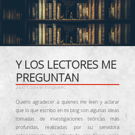
Y LOS LECTORES ME
PREGUNTAN
JULIO 7, 2016
BY
EVA@MARC
Quiero agradecer a quienes me leen y aclarar
que lo que escribo en mi blog son algunas ideas
tomadas de investigaciones teóricas más
profundas, realizadas por su servidora