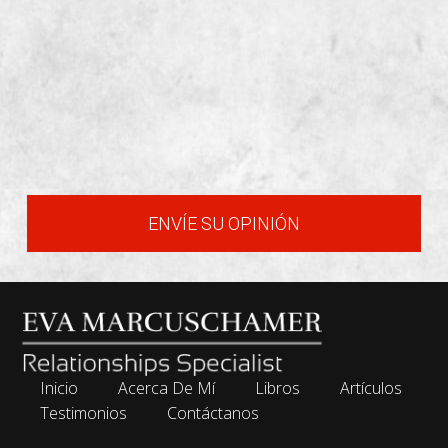
ENVÍE SU OPINIÓN
Inicio
Acerca De Mí
Libros
Artículos
Testimonios
Contáctanos